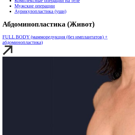
Комплексные операции на теле
Мужские операции
Аурикулопластика (уши)
Абдоминопластика (Живот)
FULL BODY (мамморедукция (без имплантатов) +
абдоминопластика)