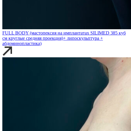
FULL BODY (мастопексия на имплантатах SILIMED 385 куб
см круглые средняя проекция)+ липоскульптура +
абдоминопластика)