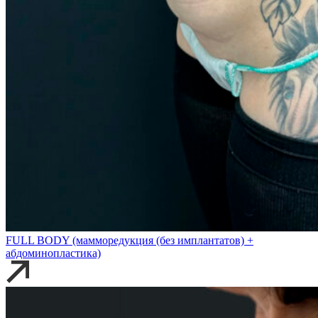
FULL BODY (мамморедукция (без имплантатов) +
абдоминопластика)